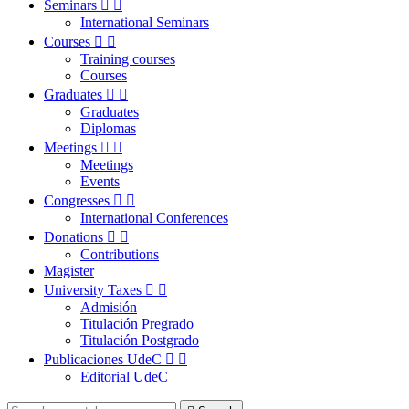
Seminars


International Seminars
Courses


Training courses
Courses
Graduates


Graduates
Diplomas
Meetings


Meetings
Events
Congresses


International Conferences
Donations


Contributions
Magister
University Taxes


Admisión
Titulación Pregrado
Titulación Postgrado
Publicaciones UdeC


Editorial UdeC