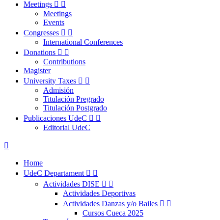
Meetings


Meetings
Events
Congresses


International Conferences
Donations


Contributions
Magister
University Taxes


Admisión
Titulación Pregrado
Titulación Postgrado
Publicaciones UdeC


Editorial UdeC

Home
UdeC Departament


Actividades DISE


Actividades Deportivas
Actividades Danzas y/o Bailes


Cursos Cueca 2025