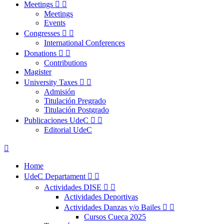
Meetings


Meetings
Events
Congresses


International Conferences
Donations


Contributions
Magister
University Taxes


Admisión
Titulación Pregrado
Titulación Postgrado
Publicaciones UdeC


Editorial UdeC

Home
UdeC Departament


Actividades DISE


Actividades Deportivas
Actividades Danzas y/o Bailes


Cursos Cueca 2025