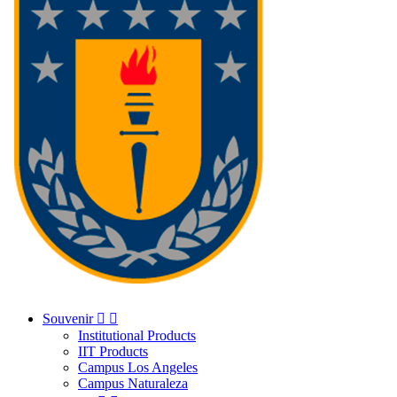
Souvenir


Institutional Products
IIT Products
Campus Los Angeles
Campus Naturaleza