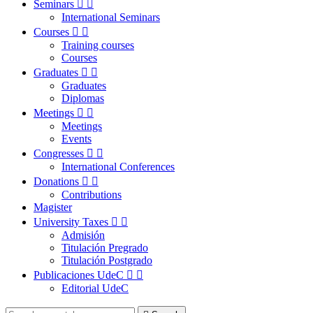
Seminars


International Seminars
Courses


Training courses
Courses
Graduates


Graduates
Diplomas
Meetings


Meetings
Events
Congresses


International Conferences
Donations


Contributions
Magister
University Taxes


Admisión
Titulación Pregrado
Titulación Postgrado
Publicaciones UdeC


Editorial UdeC