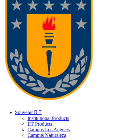
Souvenir


Institutional Products
IIT Products
Campus Los Angeles
Campus Naturaleza