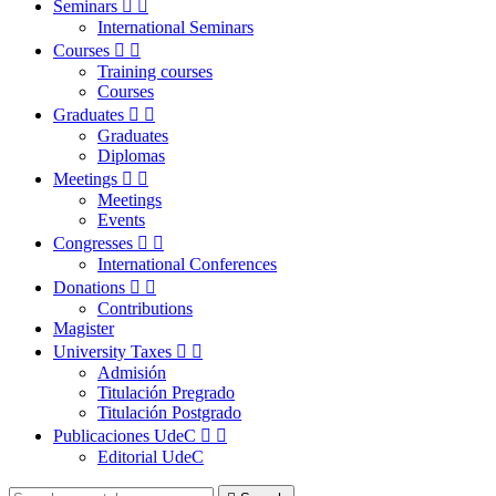
Seminars


International Seminars
Courses


Training courses
Courses
Graduates


Graduates
Diplomas
Meetings


Meetings
Events
Congresses


International Conferences
Donations


Contributions
Magister
University Taxes


Admisión
Titulación Pregrado
Titulación Postgrado
Publicaciones UdeC


Editorial UdeC