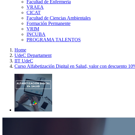
Facultad de Enfermería
VRAEA
CICAT
Facultad de Ciencias Ambientales
Formación Permanente
VRIM
INCUBA
PROGRAMA TALENTOS
Home
UdeC Departament
IIT UdeC
Curso Alfabetización Digital en Salud, valor con descuento 1