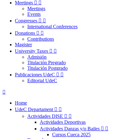
Meetings


Meetings
Events
Congresses


International Conferences
Donations


Contributions
Magister
University Taxes


Admisión
Titulación Pregrado
Titulación Postgrado
Publicaciones UdeC


Editorial UdeC

Home
UdeC Departament


Actividades DISE


Actividades Deportivas
Actividades Danzas y/o Bailes


Cursos Cueca 2025