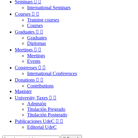
Seminars


International Seminars
Courses


Training courses
Courses
Graduates


Graduates
Diplomas
Meetings


Meetings
Events
Congresses


International Conferences
Donations


Contributions
Magister
University Taxes


Admisión
Titulación Pregrado
Titulación Postgrado
Publicaciones UdeC


Editorial UdeC