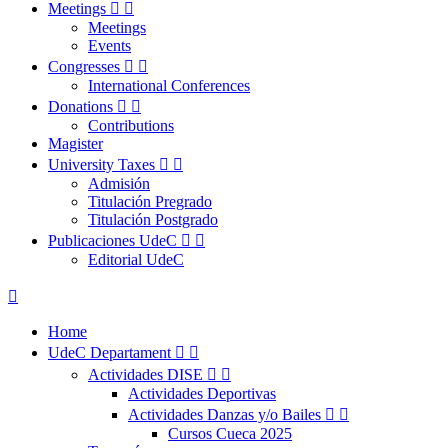
Meetings


Meetings
Events
Congresses


International Conferences
Donations


Contributions
Magister
University Taxes


Admisión
Titulación Pregrado
Titulación Postgrado
Publicaciones UdeC


Editorial UdeC

Home
UdeC Departament


Actividades DISE


Actividades Deportivas
Actividades Danzas y/o Bailes


Cursos Cueca 2025