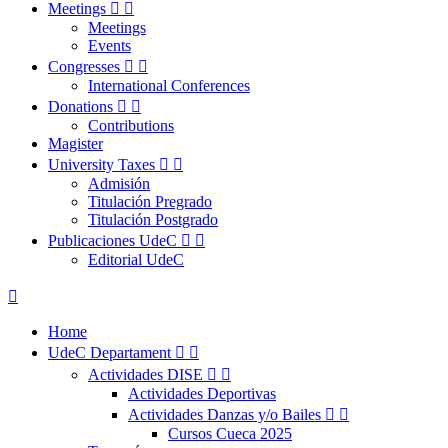
Meetings


Meetings
Events
Congresses


International Conferences
Donations


Contributions
Magister
University Taxes


Admisión
Titulación Pregrado
Titulación Postgrado
Publicaciones UdeC


Editorial UdeC

Home
UdeC Departament


Actividades DISE


Actividades Deportivas
Actividades Danzas y/o Bailes


Cursos Cueca 2025