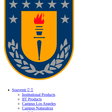
Souvenir


Institutional Products
IIT Products
Campus Los Angeles
Campus Naturaleza