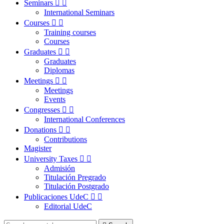
Seminars


International Seminars
Courses


Training courses
Courses
Graduates


Graduates
Diplomas
Meetings


Meetings
Events
Congresses


International Conferences
Donations


Contributions
Magister
University Taxes


Admisión
Titulación Pregrado
Titulación Postgrado
Publicaciones UdeC


Editorial UdeC