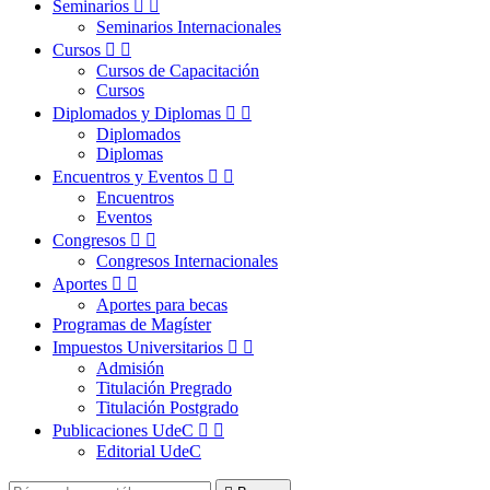
Seminarios


Seminarios Internacionales
Cursos


Cursos de Capacitación
Cursos
Diplomados y Diplomas


Diplomados
Diplomas
Encuentros y Eventos


Encuentros
Eventos
Congresos


Congresos Internacionales
Aportes


Aportes para becas
Programas de Magíster
Impuestos Universitarios


Admisión
Titulación Pregrado
Titulación Postgrado
Publicaciones UdeC


Editorial UdeC