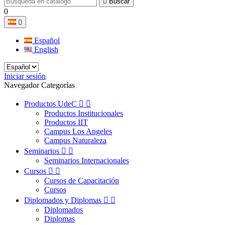

Buscar
0

Español
English
Iniciar sesión
Navegador Categorías
Productos UdeC


Productos Institucionales
Productos IIT
Campus Los Angeles
Campus Naturaleza
Seminarios


Seminarios Internacionales
Cursos


Cursos de Capacitación
Cursos
Diplomados y Diplomas


Diplomados
Diplomas