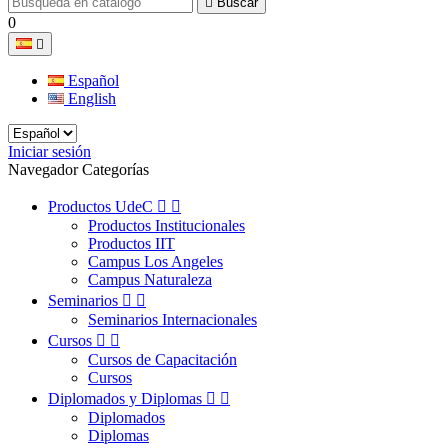

Buscar
0

Español
English
Iniciar sesión
Navegador Categorías
Productos UdeC


Productos Institucionales
Productos IIT
Campus Los Angeles
Campus Naturaleza
Seminarios


Seminarios Internacionales
Cursos


Cursos de Capacitación
Cursos
Diplomados y Diplomas


Diplomados
Diplomas