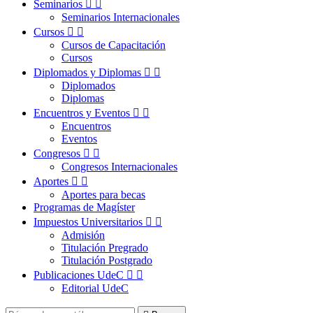
Seminarios


Seminarios Internacionales
Cursos


Cursos de Capacitación
Cursos
Diplomados y Diplomas


Diplomados
Diplomas
Encuentros y Eventos


Encuentros
Eventos
Congresos


Congresos Internacionales
Aportes


Aportes para becas
Programas de Magíster
Impuestos Universitarios


Admisión
Titulación Pregrado
Titulación Postgrado
Publicaciones UdeC


Editorial UdeC