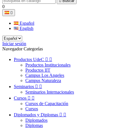

Buscar
0

Español
English
Iniciar sesión
Navegador Categorías
Productos UdeC


Productos Institucionales
Productos IIT
Campus Los Angeles
Campus Naturaleza
Seminarios


Seminarios Internacionales
Cursos


Cursos de Capacitación
Cursos
Diplomados y Diplomas


Diplomados
Diplomas