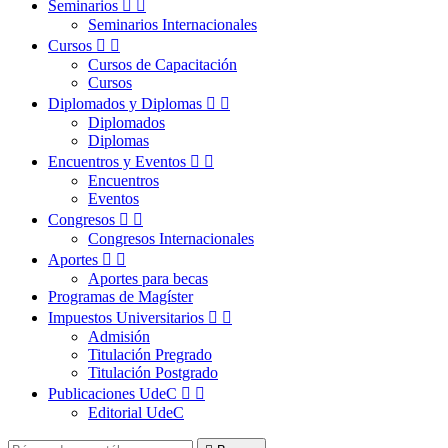
Seminarios


Seminarios Internacionales
Cursos


Cursos de Capacitación
Cursos
Diplomados y Diplomas


Diplomados
Diplomas
Encuentros y Eventos


Encuentros
Eventos
Congresos


Congresos Internacionales
Aportes


Aportes para becas
Programas de Magíster
Impuestos Universitarios


Admisión
Titulación Pregrado
Titulación Postgrado
Publicaciones UdeC


Editorial UdeC