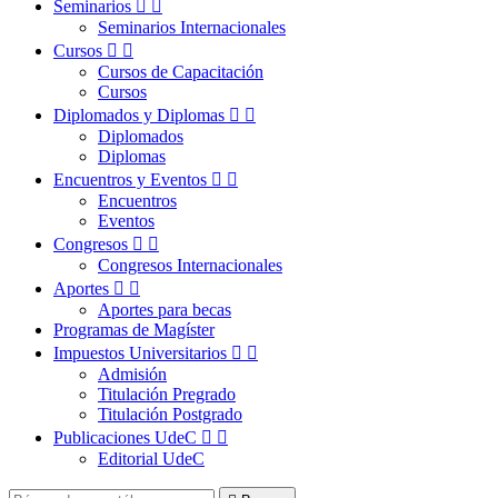
Seminarios


Seminarios Internacionales
Cursos


Cursos de Capacitación
Cursos
Diplomados y Diplomas


Diplomados
Diplomas
Encuentros y Eventos


Encuentros
Eventos
Congresos


Congresos Internacionales
Aportes


Aportes para becas
Programas de Magíster
Impuestos Universitarios


Admisión
Titulación Pregrado
Titulación Postgrado
Publicaciones UdeC


Editorial UdeC