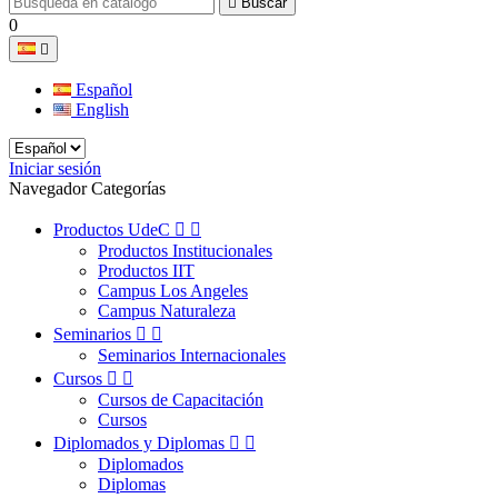

Buscar
0

Español
English
Iniciar sesión
Navegador Categorías
Productos UdeC


Productos Institucionales
Productos IIT
Campus Los Angeles
Campus Naturaleza
Seminarios


Seminarios Internacionales
Cursos


Cursos de Capacitación
Cursos
Diplomados y Diplomas


Diplomados
Diplomas