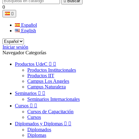

Buscar
0

Español
English
Iniciar sesión
Navegador Categorías
Productos UdeC


Productos Institucionales
Productos IIT
Campus Los Angeles
Campus Naturaleza
Seminarios


Seminarios Internacionales
Cursos


Cursos de Capacitación
Cursos
Diplomados y Diplomas


Diplomados
Diplomas