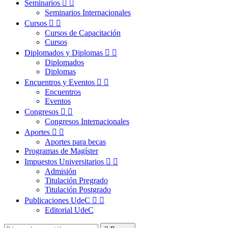
Seminarios


Seminarios Internacionales
Cursos


Cursos de Capacitación
Cursos
Diplomados y Diplomas


Diplomados
Diplomas
Encuentros y Eventos


Encuentros
Eventos
Congresos


Congresos Internacionales
Aportes


Aportes para becas
Programas de Magíster
Impuestos Universitarios


Admisión
Titulación Pregrado
Titulación Postgrado
Publicaciones UdeC


Editorial UdeC