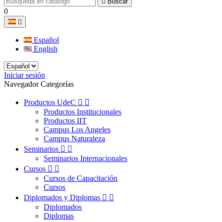

Buscar
0

Español
English
Iniciar sesión
Navegador Categorías
Productos UdeC


Productos Institucionales
Productos IIT
Campus Los Angeles
Campus Naturaleza
Seminarios


Seminarios Internacionales
Cursos


Cursos de Capacitación
Cursos
Diplomados y Diplomas


Diplomados
Diplomas