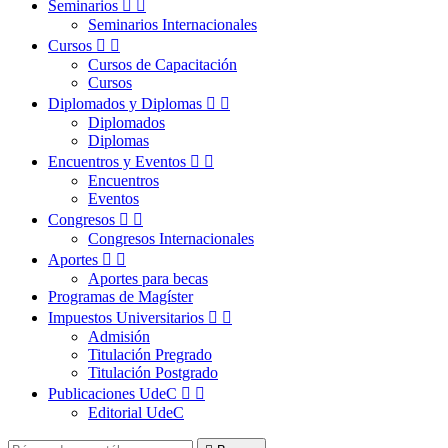
Seminarios


Seminarios Internacionales
Cursos


Cursos de Capacitación
Cursos
Diplomados y Diplomas


Diplomados
Diplomas
Encuentros y Eventos


Encuentros
Eventos
Congresos


Congresos Internacionales
Aportes


Aportes para becas
Programas de Magíster
Impuestos Universitarios


Admisión
Titulación Pregrado
Titulación Postgrado
Publicaciones UdeC


Editorial UdeC