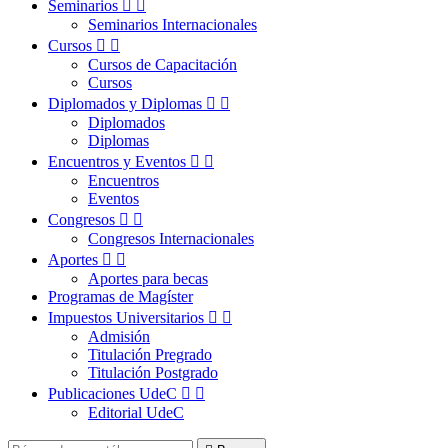
Seminarios


Seminarios Internacionales
Cursos


Cursos de Capacitación
Cursos
Diplomados y Diplomas


Diplomados
Diplomas
Encuentros y Eventos


Encuentros
Eventos
Congresos


Congresos Internacionales
Aportes


Aportes para becas
Programas de Magíster
Impuestos Universitarios


Admisión
Titulación Pregrado
Titulación Postgrado
Publicaciones UdeC


Editorial UdeC