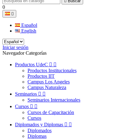

Buscar
0

Español
English
Iniciar sesión
Navegador Categorías
Productos UdeC


Productos Institucionales
Productos IIT
Campus Los Angeles
Campus Naturaleza
Seminarios


Seminarios Internacionales
Cursos


Cursos de Capacitación
Cursos
Diplomados y Diplomas


Diplomados
Diplomas