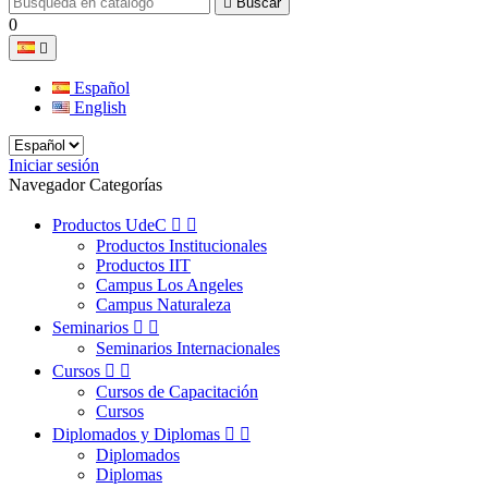

Buscar
0

Español
English
Iniciar sesión
Navegador Categorías
Productos UdeC


Productos Institucionales
Productos IIT
Campus Los Angeles
Campus Naturaleza
Seminarios


Seminarios Internacionales
Cursos


Cursos de Capacitación
Cursos
Diplomados y Diplomas


Diplomados
Diplomas