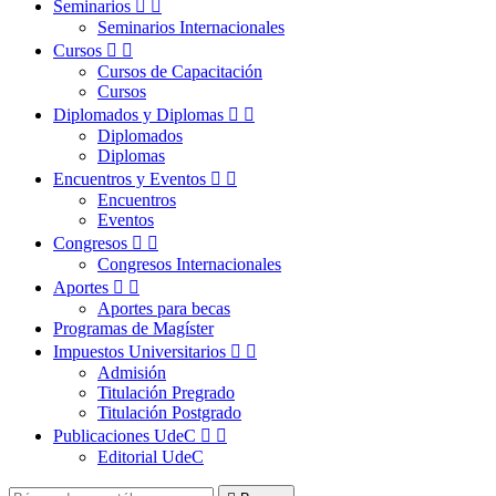
Seminarios


Seminarios Internacionales
Cursos


Cursos de Capacitación
Cursos
Diplomados y Diplomas


Diplomados
Diplomas
Encuentros y Eventos


Encuentros
Eventos
Congresos


Congresos Internacionales
Aportes


Aportes para becas
Programas de Magíster
Impuestos Universitarios


Admisión
Titulación Pregrado
Titulación Postgrado
Publicaciones UdeC


Editorial UdeC