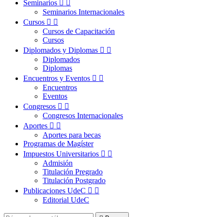
Seminarios


Seminarios Internacionales
Cursos


Cursos de Capacitación
Cursos
Diplomados y Diplomas


Diplomados
Diplomas
Encuentros y Eventos


Encuentros
Eventos
Congresos


Congresos Internacionales
Aportes


Aportes para becas
Programas de Magíster
Impuestos Universitarios


Admisión
Titulación Pregrado
Titulación Postgrado
Publicaciones UdeC


Editorial UdeC