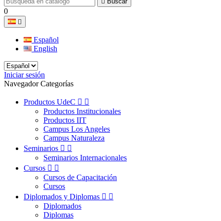

Buscar
0

Español
English
Iniciar sesión
Navegador Categorías
Productos UdeC


Productos Institucionales
Productos IIT
Campus Los Angeles
Campus Naturaleza
Seminarios


Seminarios Internacionales
Cursos


Cursos de Capacitación
Cursos
Diplomados y Diplomas


Diplomados
Diplomas