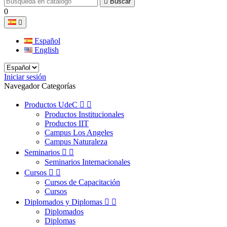

Buscar
0

Español
English
Iniciar sesión
Navegador Categorías
Productos UdeC


Productos Institucionales
Productos IIT
Campus Los Angeles
Campus Naturaleza
Seminarios


Seminarios Internacionales
Cursos


Cursos de Capacitación
Cursos
Diplomados y Diplomas


Diplomados
Diplomas