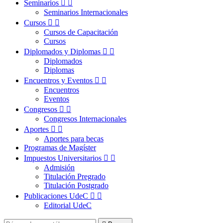
Seminarios


Seminarios Internacionales
Cursos


Cursos de Capacitación
Cursos
Diplomados y Diplomas


Diplomados
Diplomas
Encuentros y Eventos


Encuentros
Eventos
Congresos


Congresos Internacionales
Aportes


Aportes para becas
Programas de Magíster
Impuestos Universitarios


Admisión
Titulación Pregrado
Titulación Postgrado
Publicaciones UdeC


Editorial UdeC