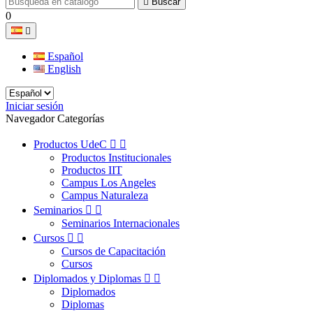

Buscar
0

Español
English
Iniciar sesión
Navegador Categorías
Productos UdeC


Productos Institucionales
Productos IIT
Campus Los Angeles
Campus Naturaleza
Seminarios


Seminarios Internacionales
Cursos


Cursos de Capacitación
Cursos
Diplomados y Diplomas


Diplomados
Diplomas