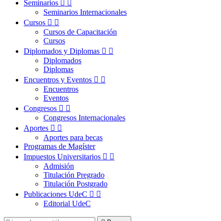
Seminarios


Seminarios Internacionales
Cursos


Cursos de Capacitación
Cursos
Diplomados y Diplomas


Diplomados
Diplomas
Encuentros y Eventos


Encuentros
Eventos
Congresos


Congresos Internacionales
Aportes


Aportes para becas
Programas de Magíster
Impuestos Universitarios


Admisión
Titulación Pregrado
Titulación Postgrado
Publicaciones UdeC


Editorial UdeC