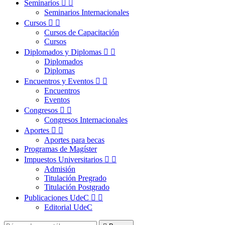
Seminarios


Seminarios Internacionales
Cursos


Cursos de Capacitación
Cursos
Diplomados y Diplomas


Diplomados
Diplomas
Encuentros y Eventos


Encuentros
Eventos
Congresos


Congresos Internacionales
Aportes


Aportes para becas
Programas de Magíster
Impuestos Universitarios


Admisión
Titulación Pregrado
Titulación Postgrado
Publicaciones UdeC


Editorial UdeC