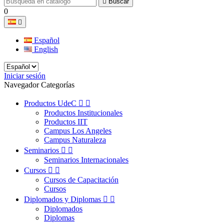

Buscar
0

Español
English
Iniciar sesión
Navegador Categorías
Productos UdeC


Productos Institucionales
Productos IIT
Campus Los Angeles
Campus Naturaleza
Seminarios


Seminarios Internacionales
Cursos


Cursos de Capacitación
Cursos
Diplomados y Diplomas


Diplomados
Diplomas