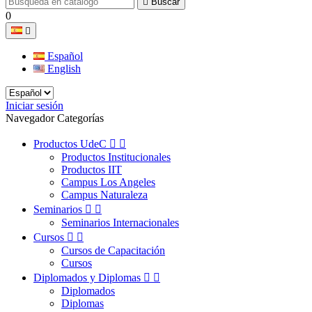

Buscar
0

Español
English
Iniciar sesión
Navegador Categorías
Productos UdeC


Productos Institucionales
Productos IIT
Campus Los Angeles
Campus Naturaleza
Seminarios


Seminarios Internacionales
Cursos


Cursos de Capacitación
Cursos
Diplomados y Diplomas


Diplomados
Diplomas