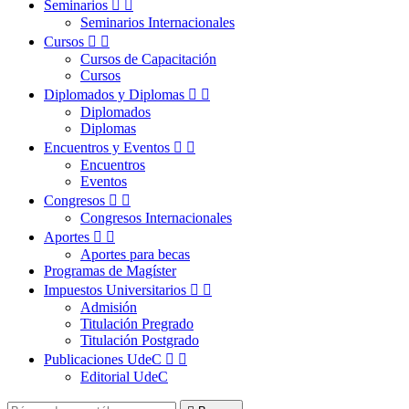
Seminarios


Seminarios Internacionales
Cursos


Cursos de Capacitación
Cursos
Diplomados y Diplomas


Diplomados
Diplomas
Encuentros y Eventos


Encuentros
Eventos
Congresos


Congresos Internacionales
Aportes


Aportes para becas
Programas de Magíster
Impuestos Universitarios


Admisión
Titulación Pregrado
Titulación Postgrado
Publicaciones UdeC


Editorial UdeC