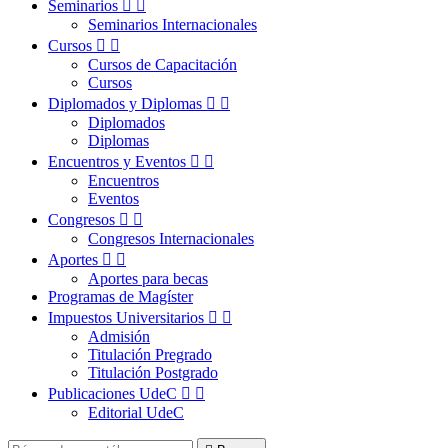
Seminarios


Seminarios Internacionales
Cursos


Cursos de Capacitación
Cursos
Diplomados y Diplomas


Diplomados
Diplomas
Encuentros y Eventos


Encuentros
Eventos
Congresos


Congresos Internacionales
Aportes


Aportes para becas
Programas de Magíster
Impuestos Universitarios


Admisión
Titulación Pregrado
Titulación Postgrado
Publicaciones UdeC


Editorial UdeC