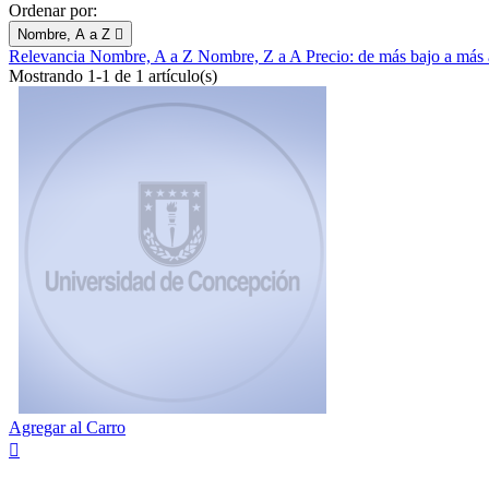
Ordenar por:
Nombre, A a Z

Relevancia
Nombre, A a Z
Nombre, Z a A
Precio: de más bajo a más
Mostrando 1-1 de 1 artículo(s)
Agregar al Carro
