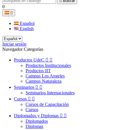

Buscar
0

Español
English
Iniciar sesión
Navegador Categorías
Productos UdeC


Productos Institucionales
Productos IIT
Campus Los Angeles
Campus Naturaleza
Seminarios


Seminarios Internacionales
Cursos


Cursos de Capacitación
Cursos
Diplomados y Diplomas


Diplomados
Diplomas