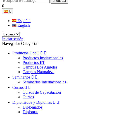

Buscar
0

Español
English
Iniciar sesión
Navegador Categorías
Productos UdeC


Productos Institucionales
Productos IIT
Campus Los Angeles
Campus Naturaleza
Seminarios


Seminarios Internacionales
Cursos


Cursos de Capacitación
Cursos
Diplomados y Diplomas


Diplomados
Diplomas