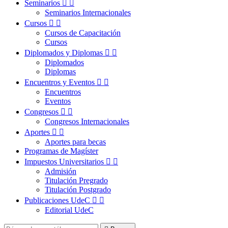
Seminarios


Seminarios Internacionales
Cursos


Cursos de Capacitación
Cursos
Diplomados y Diplomas


Diplomados
Diplomas
Encuentros y Eventos


Encuentros
Eventos
Congresos


Congresos Internacionales
Aportes


Aportes para becas
Programas de Magíster
Impuestos Universitarios


Admisión
Titulación Pregrado
Titulación Postgrado
Publicaciones UdeC


Editorial UdeC