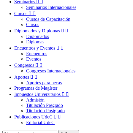
Seminarios


Seminarios Internacionales
Cursos


Cursos de Capacitación
Cursos
Diplomados y Diplomas


Diplomados
Diplomas
Encuentros y Eventos


Encuentros
Eventos
Congresos


Congresos Internacionales
Aportes


Aportes para becas
Programas de Magíster
Impuestos Universitarios


Admisión
Titulación Pregrado
Titulación Postgrado
Publicaciones UdeC


Editorial UdeC