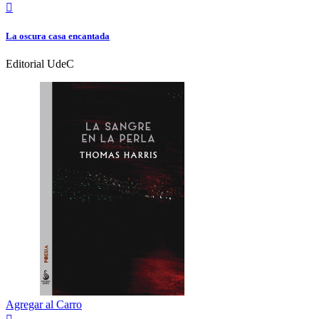

La oscura casa encantada
Editorial UdeC
Agregar al Carro