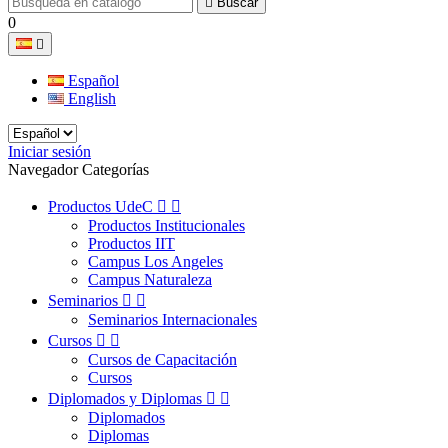

Buscar
0

Español
English
Iniciar sesión
Navegador Categorías
Productos UdeC


Productos Institucionales
Productos IIT
Campus Los Angeles
Campus Naturaleza
Seminarios


Seminarios Internacionales
Cursos


Cursos de Capacitación
Cursos
Diplomados y Diplomas


Diplomados
Diplomas