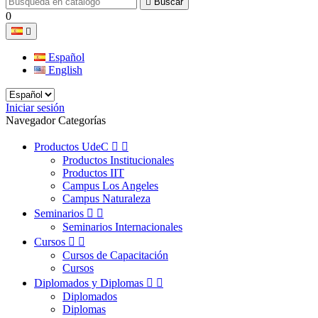

Buscar
0

Español
English
Iniciar sesión
Navegador Categorías
Productos UdeC


Productos Institucionales
Productos IIT
Campus Los Angeles
Campus Naturaleza
Seminarios


Seminarios Internacionales
Cursos


Cursos de Capacitación
Cursos
Diplomados y Diplomas


Diplomados
Diplomas