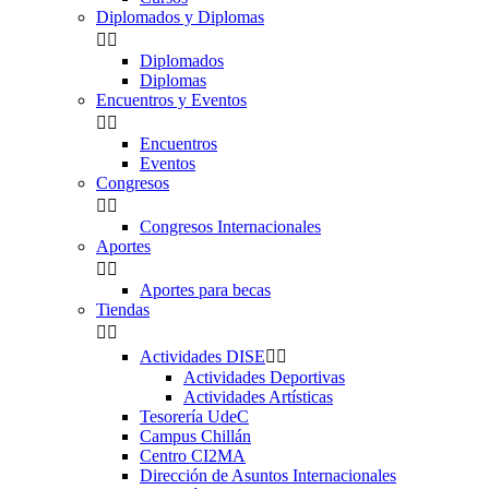
Diplomados y Diplomas


Diplomados
Diplomas
Encuentros y Eventos


Encuentros
Eventos
Congresos


Congresos Internacionales
Aportes


Aportes para becas
Tiendas


Actividades DISE


Actividades Deportivas
Actividades Artísticas
Tesorería UdeC
Campus Chillán
Centro CI2MA
Dirección de Asuntos Internacionales