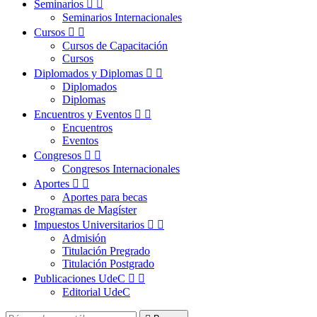
Seminarios


Seminarios Internacionales
Cursos


Cursos de Capacitación
Cursos
Diplomados y Diplomas


Diplomados
Diplomas
Encuentros y Eventos


Encuentros
Eventos
Congresos


Congresos Internacionales
Aportes


Aportes para becas
Programas de Magíster
Impuestos Universitarios


Admisión
Titulación Pregrado
Titulación Postgrado
Publicaciones UdeC


Editorial UdeC