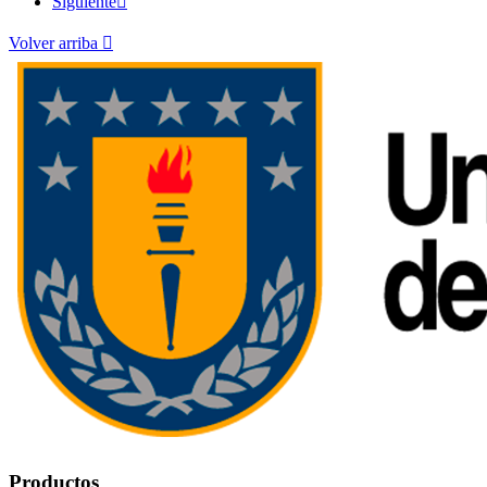
Siguiente

Volver arriba

Productos