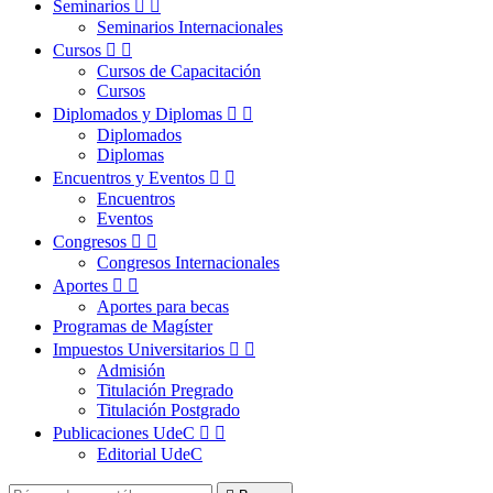
Seminarios


Seminarios Internacionales
Cursos


Cursos de Capacitación
Cursos
Diplomados y Diplomas


Diplomados
Diplomas
Encuentros y Eventos


Encuentros
Eventos
Congresos


Congresos Internacionales
Aportes


Aportes para becas
Programas de Magíster
Impuestos Universitarios


Admisión
Titulación Pregrado
Titulación Postgrado
Publicaciones UdeC


Editorial UdeC