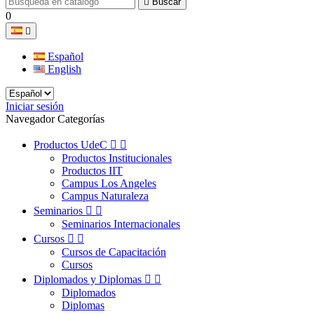

Buscar
0

Español
English
Iniciar sesión
Navegador Categorías
Productos UdeC


Productos Institucionales
Productos IIT
Campus Los Angeles
Campus Naturaleza
Seminarios


Seminarios Internacionales
Cursos


Cursos de Capacitación
Cursos
Diplomados y Diplomas


Diplomados
Diplomas