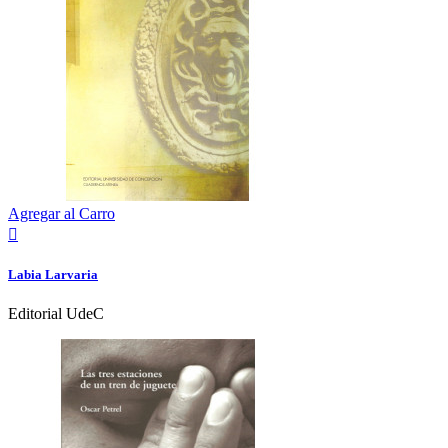
Agregar al Carro

Labia Larvaria
Editorial UdeC